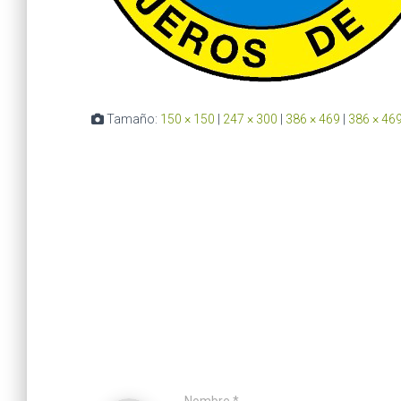
Tamaño:
150 × 150
|
247 × 300
|
386 × 469
|
386 × 46
Nombre
*