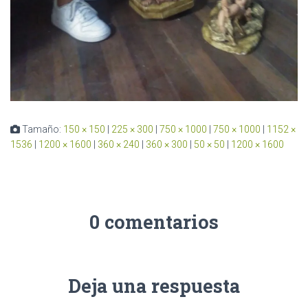
Tamaño:
150 × 150
|
225 × 300
|
750 × 1000
|
750 × 1000
|
1152 ×
1536
|
1200 × 1600
|
360 × 240
|
360 × 300
|
50 × 50
|
1200 × 1600
0 comentarios
Deja una respuesta