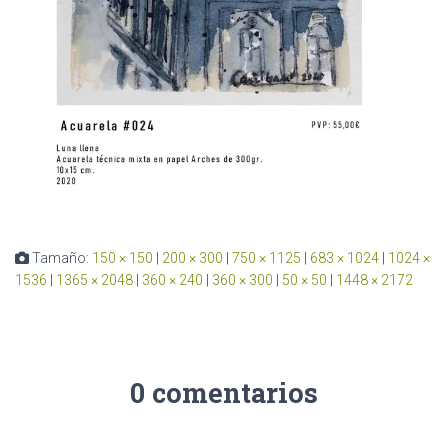
Tamaño:
150 × 150
|
200 × 300
|
750 × 1125
|
683 × 1024
|
1024 ×
1536
|
1365 × 2048
|
360 × 240
|
360 × 300
|
50 × 50
|
1448 × 2172
0 comentarios