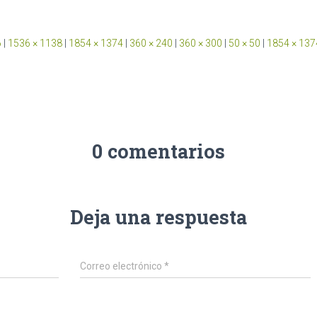
6
|
1536 × 1138
|
1854 × 1374
|
360 × 240
|
360 × 300
|
50 × 50
|
1854 × 137
0 comentarios
Deja una respuesta
Correo electrónico
*