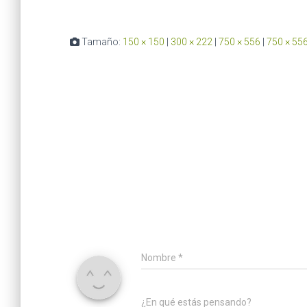
Tamaño:
150 × 150
|
300 × 222
|
750 × 556
|
750 × 55
Nombre
*
¿En qué estás pensando?